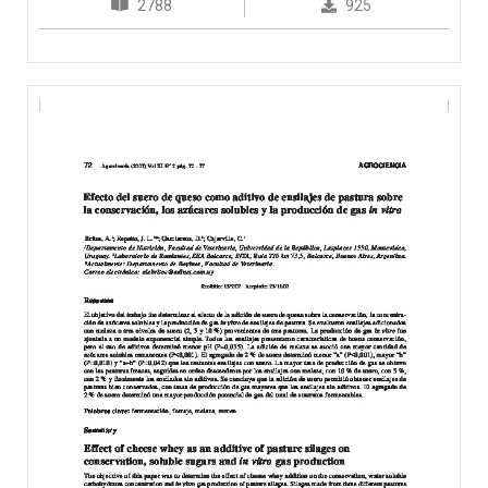
2788
925