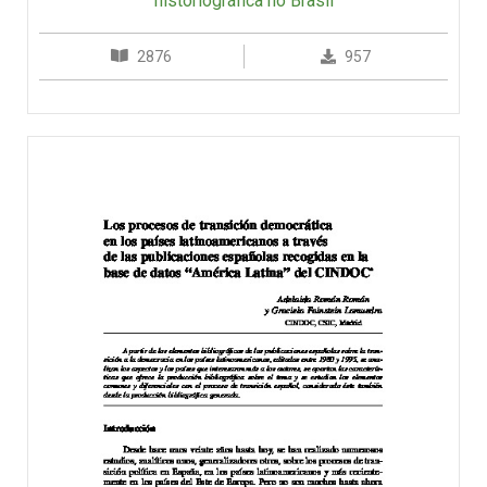
historiográfica no Brasil
2876
957