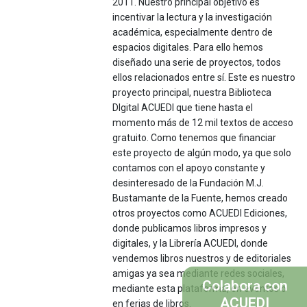
2011. Nuestro principal objetivo es
incentivar la lectura y la investigación
académica, especialmente dentro de
espacios digitales. Para ello hemos
diseñado una serie de proyectos, todos
ellos relacionados entre sí. Este es nuestro
proyecto principal, nuestra Biblioteca
DIgital ACUEDI que tiene hasta el
momento más de 12 mil textos de acceso
gratuito. Como tenemos que financiar
este proyecto de algún modo, ya que solo
contamos con el apoyo constante y
desinteresado de la Fundación M.J.
Bustamante de la Fuente, hemos creado
otros proyectos como ACUEDI Ediciones,
donde publicamos libros impresos y
digitales, y la Librería ACUEDI, donde
vendemos libros nuestros y de editoriales
amigas ya sea mediante redes sociales,
Colabora con
mediante esta plataforma, en eventos o
ACUEDI
en ferias de libros.