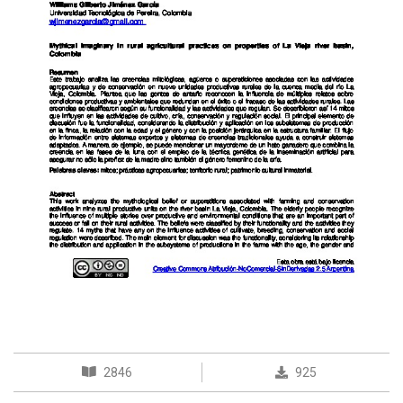
2846
925