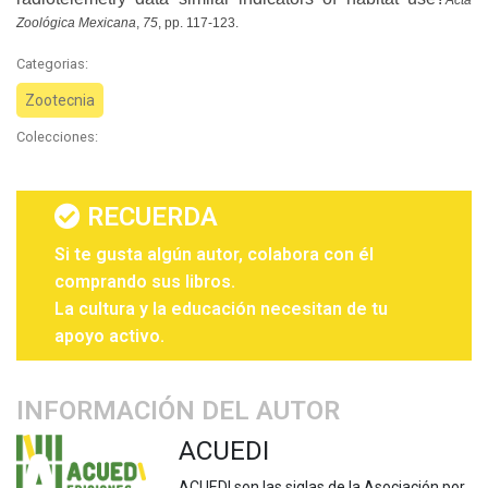
Zoológica Mexicana
,
75
, pp. 117-123.
Categorias:
Zootecnia
Colecciones:
RECUERDA
Si te gusta algún autor, colabora con él
comprando sus libros.
La cultura y la educación necesitan de tu
apoyo activo.
INFORMACIÓN DEL AUTOR
ACUEDI
ACUEDI son las siglas de la Asociación por