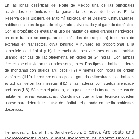
En las lonas desérticas del Norte de México una de las principales
actividades económicas es la ganadería extensiva de bovinos. En la
Reserva de la Biosfera de Mapimí, ubicada en el Desierto Chihuahuense,
habitan dos tipos de ganado: el ganado asilvestrado y el ganado doméstico.
Con el propósito de evaluar el uso de hábitat de estos grandes herbívoros,
en este trabajo se comparan dos métodos de campo: a} frecuencia de
excretas en transectos, cuya longitud y número es proporcional a la
superficie del hábitat y b) frecuencia de localizaciones en cada hábitat
usando técnicas de radiotelemetría en ciclos de 24 horas. Con ambas
técnicas se obtuvieron resultados semejantes. Dos tipos de hábitat, laderas
de montañas con suelos arcillosos (H9) y montes con rocas de origen
volcánico (H10) fueron preferidas por el ganado asilvestrado. Los hábitats
evitad os fueron las mesetas (H1) y las laderas con suelos arenosos-
arcillosos (H6). Sólo con el primero, se logró detectar la frecuencia de uso de
hábitat en áreas escarpadas. Concluímos que ambas técnicas pueden
usarse para determinar el uso de hábitat del ganado en medio ambientes
desérticos.
Are scats and
Hernández, L., Barral, H. & Sánchez-Colón, S.
(1998).
radiotelemetry data similar indicators of habitat use?
Acta