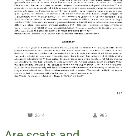
2614
985
Are scats and