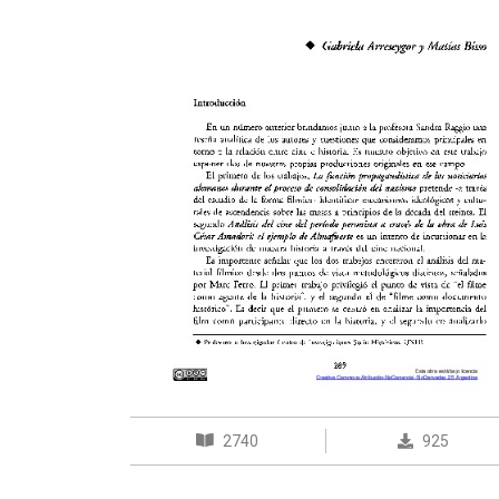
2740
925