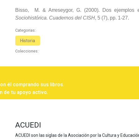
Bisso, M. & Arreseygor, G. (2000). Dos ejemplos en
Sociohistórica. Cuadernos del CISH
, 5 (7), pp. 1-27.
Categorias:
Historia
Colecciones:
con él comprando sus libros.
n de tu apoyo activo.
ACUEDI
ACUEDI son las siglas de la Asociación por la Cultura y Educación