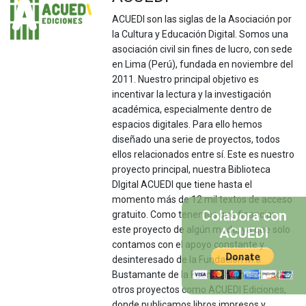
ACUEDI son las siglas de la Asociación por
la Cultura y Educación Digital. Somos una
asociación civil sin fines de lucro, con sede
en Lima (Perú), fundada en noviembre del
2011. Nuestro principal objetivo es
incentivar la lectura y la investigación
académica, especialmente dentro de
espacios digitales. Para ello hemos
diseñado una serie de proyectos, todos
ellos relacionados entre sí. Este es nuestro
proyecto principal, nuestra Biblioteca
DIgital ACUEDI que tiene hasta el
momento más de 12 mil textos de acceso
Colabora con
gratuito. Como tenemos que financiar
este proyecto de algún modo, ya que solo
ACUEDI
contamos con el apoyo constante y
desinteresado de la Fundación M.J.
Bustamante de la Fuente, hemos creado
otros proyectos como ACUEDI Ediciones,
donde publicamos libros impresos y