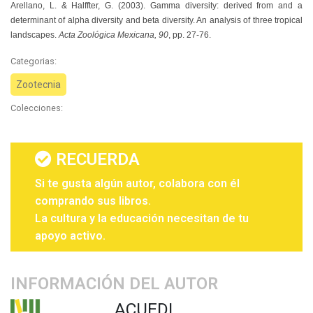
Arellano, L. & Halffter, G. (2003). Gamma diversity: derived from and a
determinant of alpha diversity and beta diversity. An analysis of three tropical
landscapes.
Acta Zoológica Mexicana, 90
, pp. 27-76.
Categorias:
Zootecnia
Colecciones:
RECUERDA
Si te gusta algún autor, colabora con él
comprando sus libros.
La cultura y la educación necesitan de tu
apoyo activo.
INFORMACIÓN DEL AUTOR
ACUEDI