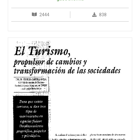
2444
838