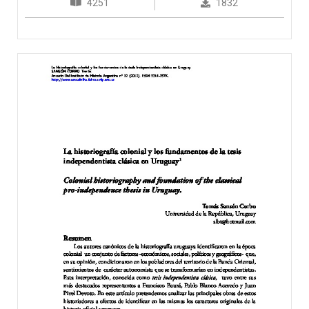
4251
1832