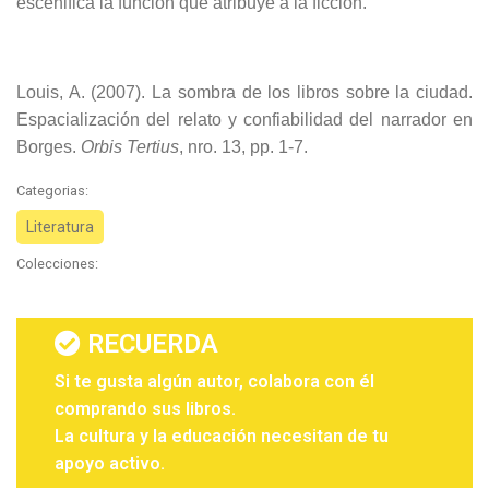
escenifica la función que atribuye a la ficción.
Louis, A. (2007). La sombra de los libros sobre la ciudad.
Espacialización del relato y confiabilidad del narrador en
Borges.
Orbis Tertius
, nro. 13, pp. 1-7.
Categorias:
Literatura
Colecciones:
RECUERDA
Si te gusta algún autor, colabora con él
comprando sus libros.
La cultura y la educación necesitan de tu
apoyo activo.