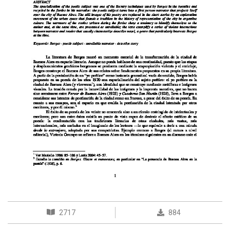
2717
884