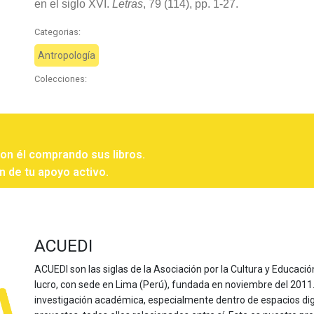
en el siglo XVI.
Letras
, 79 (114), pp. 1-27.
Categorias:
Antropología
Colecciones:
con él comprando sus libros.
n de tu apoyo activo.
ACUEDI
ACUEDI son las siglas de la Asociación por la Cultura y Educación
lucro, con sede en Lima (Perú), fundada en noviembre del 2011. Nu
investigación académica, especialmente dentro de espacios dig