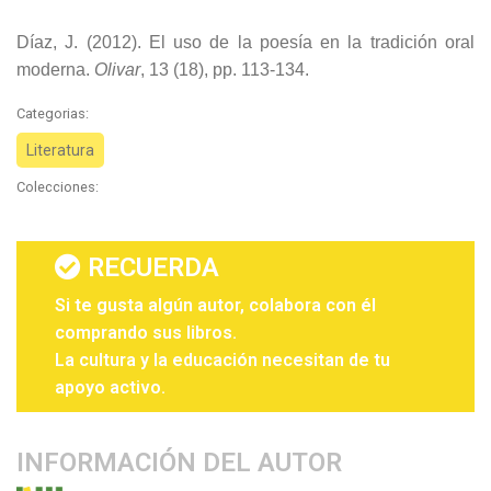
Díaz, J. (2012). El uso de la poesía en la tradición oral
moderna.
Olivar
, 13 (18), pp. 113-134.
Categorias:
Literatura
Colecciones:
RECUERDA
Si te gusta algún autor, colabora con él
comprando sus libros.
La cultura y la educación necesitan de tu
apoyo activo.
INFORMACIÓN DEL AUTOR