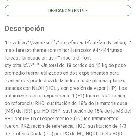
DESCARGAR EN PDF
Descripción
"helvetica\",\"sans-serif\";mso-fareast-font-family:calibri;=""
mso-fareast-theme-font:minor-latin;color:#444444;mso-
fareast-language:en-us;="" mso-bidi-font-
style:italic\\\"="">Un total de 18 cerdos de 45 kg de peso
promedio fueron utilizados en dos experimentos para
evaluar dos productos de la hidrólisis de plumas: plumas
tratadas con NaOH (HQ), y con presión de vapor (HP). Los
tratamientos en el experimento 1 (E1) fueron: RR1: ración
de referencia; RHQ: sustitución de 18% de la materia seca
(MS) del RR1 por HQ; RHP: sustitución de 18% de la MS del
RR1 por HP. En el experimento 2 (E2) los tratamientos
fueron: RR2: ración de referencia; HQD: sustitución de 1/3
de Proteína Cruda (PC) por PC de HQ; HQDL: dieta HQD