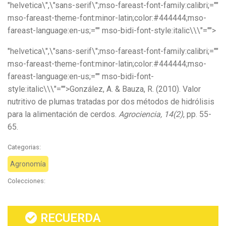
"helvetica\",\"sans-serif\";mso-fareast-font-family:calibri;=""
mso-fareast-theme-font:minor-latin;color:#444444;mso-
fareast-language:en-us;="" mso-bidi-font-style:italic\\\"="">
"helvetica\",\"sans-serif\";mso-fareast-font-family:calibri;=""
mso-fareast-theme-font:minor-latin;color:#444444;mso-
fareast-language:en-us;="" mso-bidi-font-
style:italic\\\"="">González, A. & Bauza, R. (2010). Valor
nutritivo de plumas tratadas por dos métodos de hidrólisis
para la alimentación de cerdos.
Agrociencia, 14(2)
, pp. 55-
65.
Categorias:
Agronomía
Colecciones:
RECUERDA