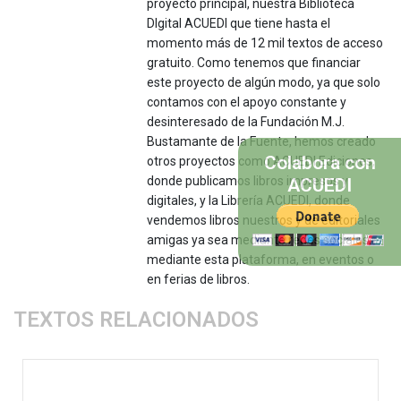
proyecto principal, nuestra Biblioteca
DIgital ACUEDI que tiene hasta el
momento más de 12 mil textos de acceso
gratuito. Como tenemos que financiar
este proyecto de algún modo, ya que solo
contamos con el apoyo constante y
desinteresado de la Fundación M.J.
Bustamante de la Fuente, hemos creado
Colabora con
otros proyectos como ACUEDI Ediciones,
donde publicamos libros impresos y
ACUEDI
digitales, y la Librería ACUEDI, donde
vendemos libros nuestros y de editoriales
amigas ya sea mediante redes sociales,
mediante esta plataforma, en eventos o
en ferias de libros.
TEXTOS RELACIONADOS