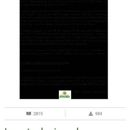
2819
984