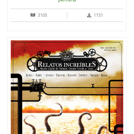
3105
1151