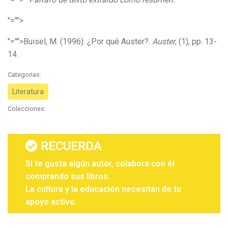
"="">
"="">Buisel, M. (1996). ¿Por qué Auster?.
Auster
, (1), pp. 13-
14.
Categorias:
Literatura
Colecciones:
RECUERDA
Si te gusta algún autor, colabora con él
comprando sus libros.
La cultura y la educación necesitan de tu
apoyo activo.