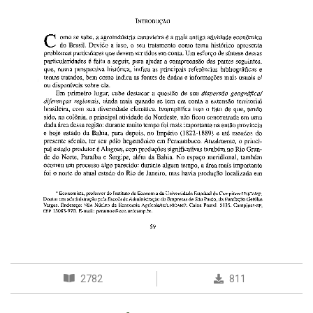
2782
811