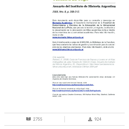
2755
924