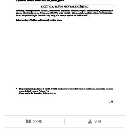
2890
944