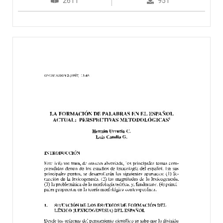
2611
951