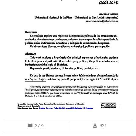
2772
921