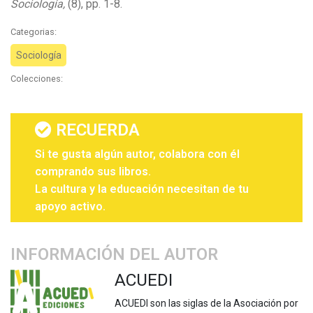
Sociología,
(8), pp. 1-8.
Categorias:
Sociología
Colecciones:
RECUERDA
Si te gusta algún autor, colabora con él
comprando sus libros.
La cultura y la educación necesitan de tu
apoyo activo.
INFORMACIÓN DEL AUTOR
ACUEDI
ACUEDI son las siglas de la Asociación por