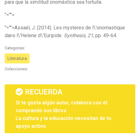
para que la similitud onomástica sea fortuita.
"="">
"="">Assaël, J. (2014). Les mysteres de l\'onomastique
dans l\'Helene d\'Euripide.
Synthesis, 21
, pp. 49-64.
Categorias:
Literatura
Colecciones:
RECUERDA
Si te gusta algún autor, colabora con él
comprando sus libros.
La cultura y la educación necesitan de tu
apoyo activo.