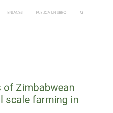
ENLACES
PUBLICA UN LIBRO
ts of Zimbabwean
l scale farming in