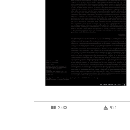
2533
921