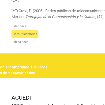
"="">
"="">Crovi, D. (2006). Redes públicas de telecomunicacion
México.
Tram[p]as de la Comunicación y la Cultura,
(47),
Categorias:
Comunicaciones
Colecciones:
con él comprando sus libros.
n de tu apoyo activo.
ACUEDI