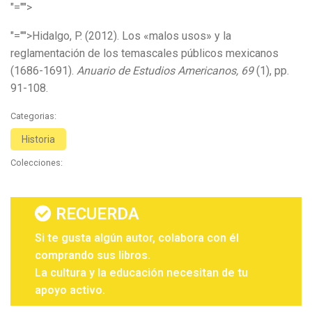
"="">
"="">Hidalgo, P. (2012). Los «malos usos» y la
reglamentación de los temascales públicos mexicanos
(1686-1691).
Anuario de Estudios Americanos, 69
(1), pp.
91-108.
Categorias:
Historia
Colecciones:
RECUERDA
Si te gusta algún autor, colabora con él
comprando sus libros.
La cultura y la educación necesitan de tu
apoyo activo.