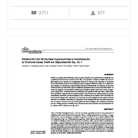
2711
971